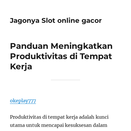
Jagonya Slot online gacor
Panduan Meningkatkan
Produktivitas di Tempat
Kerja
okeplay777
Produktivitas di tempat kerja adalah kunci
utama untuk mencapai kesuksesan dalam