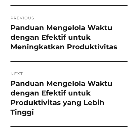
Post
PREVIOUS
navigation
Panduan Mengelola Waktu
Previous
post:
dengan Efektif untuk
Meningkatkan Produktivitas
NEXT
Panduan Mengelola Waktu
Next
post:
dengan Efektif untuk
Produktivitas yang Lebih
Tinggi