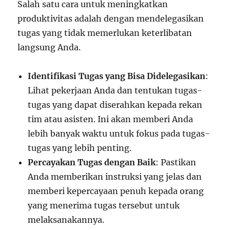
Salah satu cara untuk meningkatkan
produktivitas adalah dengan mendelegasikan
tugas yang tidak memerlukan keterlibatan
langsung Anda.
Identifikasi Tugas yang Bisa Didelegasikan
:
Lihat pekerjaan Anda dan tentukan tugas-
tugas yang dapat diserahkan kepada rekan
tim atau asisten. Ini akan memberi Anda
lebih banyak waktu untuk fokus pada tugas-
tugas yang lebih penting.
Percayakan Tugas dengan Baik
: Pastikan
Anda memberikan instruksi yang jelas dan
memberi kepercayaan penuh kepada orang
yang menerima tugas tersebut untuk
melaksanakannya.