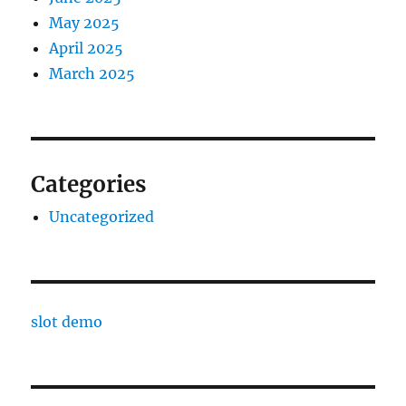
May 2025
April 2025
March 2025
Categories
Uncategorized
slot demo