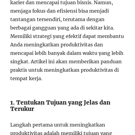
karier dan mencapai tujuan bisnis. Namun,
menjaga fokus dan efisiensi bisa menjadi
tantangan tersendiri, terutama dengan
berbagai gangguan yang ada di sekitar kita.
Memiliki strategi yang efektif dapat membantu
Anda meningkatkan produktivitas dan
mencapai lebih banyak dalam waktu yang lebih
singkat. Artikel ini akan memberikan panduan
praktis untuk meningkatkan produktivitas di
tempat kerja.
1. Tentukan Tujuan yang Jelas dan
Terukur
Langkah pertama untuk meningkatkan
produktivitas adalah memiliki tujuan yang