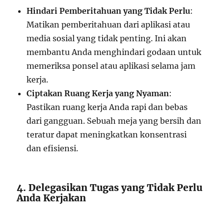
Hindari Pemberitahuan yang Tidak Perlu
:
Matikan pemberitahuan dari aplikasi atau
media sosial yang tidak penting. Ini akan
membantu Anda menghindari godaan untuk
memeriksa ponsel atau aplikasi selama jam
kerja.
Ciptakan Ruang Kerja yang Nyaman
:
Pastikan ruang kerja Anda rapi dan bebas
dari gangguan. Sebuah meja yang bersih dan
teratur dapat meningkatkan konsentrasi
dan efisiensi.
4. Delegasikan Tugas yang Tidak Perlu
Anda Kerjakan