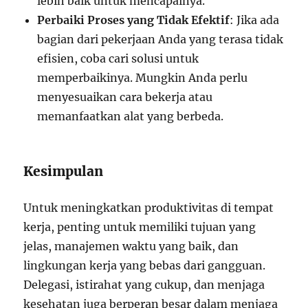
lebih baik untuk mencapainya.
Perbaiki Proses yang Tidak Efektif
: Jika ada
bagian dari pekerjaan Anda yang terasa tidak
efisien, coba cari solusi untuk
memperbaikinya. Mungkin Anda perlu
menyesuaikan cara bekerja atau
memanfaatkan alat yang berbeda.
Kesimpulan
Untuk meningkatkan produktivitas di tempat
kerja, penting untuk memiliki tujuan yang
jelas, manajemen waktu yang baik, dan
lingkungan kerja yang bebas dari gangguan.
Delegasi, istirahat yang cukup, dan menjaga
kesehatan juga berperan besar dalam menjaga