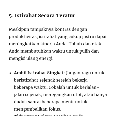
5. Istirahat Secara Teratur
Meskipun tampaknya kontras dengan
produktivitas, istirahat yang cukup justru dapat
meningkatkan kinerja Anda. Tubuh dan otak
Anda membutuhkan waktu untuk pulih dan
mengisi ulang energi.
Ambil Istirahat Singkat
: Jangan ragu untuk
beristirahat sejenak setelah bekerja
beberapa waktu. Cobalah untuk berjalan-
jalan sejenak, meregangkan otot, atau hanya
duduk santai beberapa menit untuk
mengembalikan fokus.