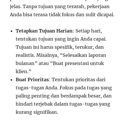
jelas. Tanpa tujuan yang terarah, pekerjaan
Anda bisa terasa tidak fokus dan sulit dicapai.
Tetapkan Tujuan Harian
: Setiap hari,
tentukan tujuan yang ingin Anda capai.
Tujuan ini harus spesifik, terukur, dan
realistis. Misalnya, “Selesaikan laporan
bulanan” atau “Buat presentasi untuk
klien.”
Buat Prioritas
: Tentukan prioritas dari
tugas-tugas Anda. Fokus pada tugas yang
paling penting dan berdampak besar, dan
hindari terjebak dalam tugas-tugas yang
kurang signifikan.