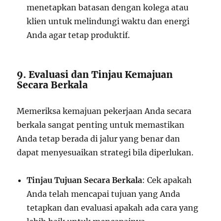
menetapkan batasan dengan kolega atau
klien untuk melindungi waktu dan energi
Anda agar tetap produktif.
9. Evaluasi dan Tinjau Kemajuan
Secara Berkala
Memeriksa kemajuan pekerjaan Anda secara
berkala sangat penting untuk memastikan
Anda tetap berada di jalur yang benar dan
dapat menyesuaikan strategi bila diperlukan.
Tinjau Tujuan Secara Berkala
: Cek apakah
Anda telah mencapai tujuan yang Anda
tetapkan dan evaluasi apakah ada cara yang