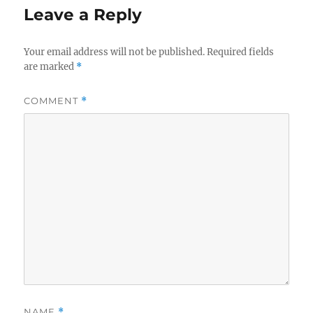
Leave a Reply
Your email address will not be published.
Required fields
are marked
*
COMMENT
*
NAME
*